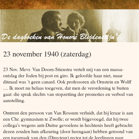
23 november 1940 (zaterdag)
23 Nov. Mevr. Van Doorn-Stienstra vertelt mij van een massa-
ontslag der Joden bij post en giro. Ik geloofde haar niet, maar
ditmaal was ’t geen canard. Ook professoren als Ornstein en Wolff
.... Ik moet nu helaas toegeven, dat men de verordening te buiten
gaat: die sprak slechts van stopzetting der promoties en verbod van
aanstelling.
Omtrent den persoon van Van Rossum verluidt, dat hij leraar is aan
een Chr. gymnasium te Zwolle; er wordt bijgevoegd, dat hij twee
collega’s wegens anti-Duitse gevoelens in hechtenis heeft gebracht:
dezen zouden hun afkeuring (door heengaan) hebben getoond van
een toespraak van den (Directeur) rector tot de leerlingen naar